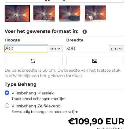
Voer het gewenste formaat in:
Hoogte
Breedte
cm
cm
De bandbreedte is 50 cm. De breedte van het laatste stuk
is afhankelijk van het gekozen formaat.
Type Behang
Vliesbehang Klassiek
Traditioneel behangen met lijm
Vliesbehang Zelfklevend
Eenvoudig behangen zonder extra lijm
Normale prijs
€109,90 EUR