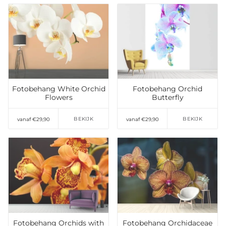
Toevoegen aan
Toevoegen aan
verlanglijst
verlanglijst
Fotobehang White Orchid
Fotobehang Orchid
Flowers
Butterfly
BEKIJK
BEKIJK
vanaf €29,90
vanaf €29,90
Toevoegen aan
Toevoegen aan
verlanglijst
verlanglijst
Fotobehang Orchids with
Fotobehang Orchidaceae