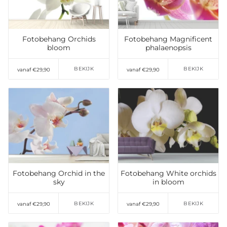
verlanglijst
Fotobehang Orchids
Fotobehang Magnificent
bloom
phalaenopsis
BEKIJK
BEKIJK
vanaf €29,90
vanaf €29,90
Toevoegen aan
Toevoegen aan
verlanglijst
verlanglijst
Fotobehang Orchid in the
Fotobehang White orchids
sky
in bloom
BEKIJK
BEKIJK
vanaf €29,90
vanaf €29,90