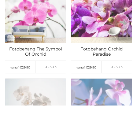
Toevoegen aan
Toevoegen aan
verlanglijst
verlanglijst
Fotobehang The Symbol
Fotobehang Orchid
Of Orchid
Paradise
BEKIJK
BEKIJK
vanaf €29,90
vanaf €29,90
Toevoegen aan
Toevoegen aan
verlanglijst
verlanglijst
Fotobehang Graceful
Fotobehang Hot Stones
orchids