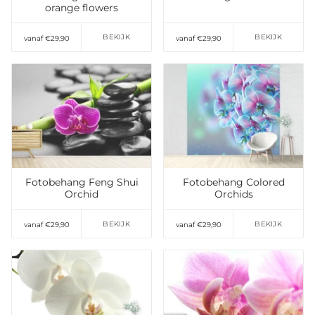
orange flowers
BEKIJK
BEKIJK
vanaf €29,90
vanaf €29,90
Toevoegen aan
Toevoegen aan
verlanglijst
verlanglijst
Fotobehang Feng Shui
Fotobehang Colored
Orchid
Orchids
BEKIJK
BEKIJK
vanaf €29,90
vanaf €29,90
Toevoegen aan
verlanglijst
Toevoegen aan