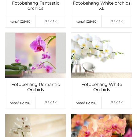
Fotobehang Fantastic
Fotobehang White orchids
orchids
XL
BEKIJK
BEKIJK
vanaf €29,90
vanaf €29,90
Toevoegen aan
Toevoegen aan
verlanglijst
verlanglijst
Fotobehang Romantic
Fotobehang White
Orchids
Orchids
BEKIJK
BEKIJK
vanaf €29,90
vanaf €29,90
Toevoegen aan
Toevoegen aan