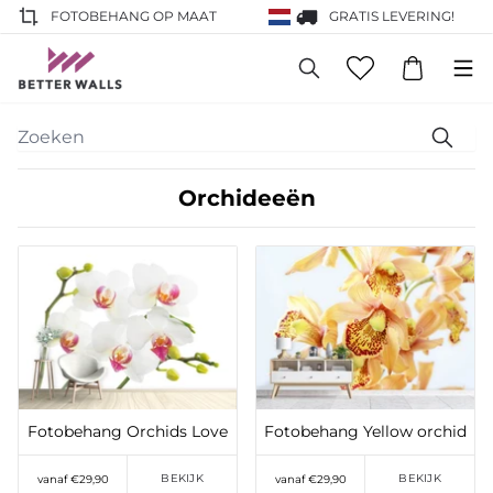
FOTOBEHANG OP MAAT
GRATIS LEVERING!
Orchideeën
Toevoegen aan
Toevoegen aan
verlanglijst
verlanglijst
Fotobehang Orchids Love
Fotobehang Yellow orchid
BEKIJK
BEKIJK
vanaf €29,90
vanaf €29,90