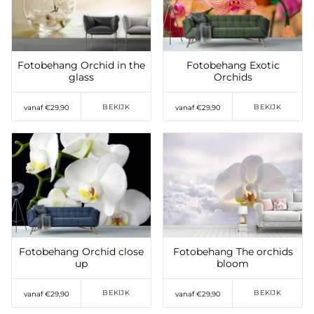
verlanglijst
verlanglijst
Fotobehang Orchid in the
Fotobehang Exotic
glass
Orchids
BEKIJK
BEKIJK
vanaf €29,90
vanaf €29,90
Toevoegen aan
Toevoegen aan
verlanglijst
verlanglijst
Fotobehang Orchid close
Fotobehang The orchids
up
bloom
BEKIJK
BEKIJK
vanaf €29,90
vanaf €29,90