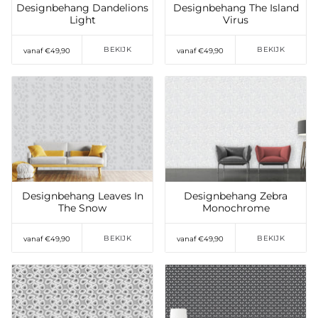
Designbehang Dandelions
Designbehang The Island
Light
Virus
BEKIJK
BEKIJK
vanaf €49,90
vanaf €49,90
Toevoegen aan
Toevoegen aan
verlanglijst
verlanglijst
Designbehang Leaves In
Designbehang Zebra
The Snow
Monochrome
BEKIJK
BEKIJK
vanaf €49,90
vanaf €49,90
Toevoegen aan
Toevoegen aan