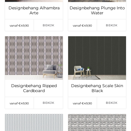
Designbehang Alhambra
Designbehang Plunge Into
Arte
Water
BEKIJK
BEKIJK
vanaf €49,90
vanaf €49,90
Toevoegen aan
Toevoegen aan
verlanglijst
verlanglijst
Designbehang Ripped
Designbehang Scale Skin
Cardboard
Black
BEKIJK
BEKIJK
vanaf €49,90
vanaf €49,90