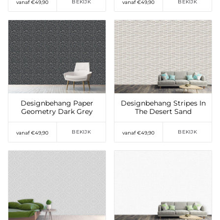
BEKIJK
BEKIJK
vanaf €49,90
vanaf €49,90
Toevoegen aan
Toevoegen aan
verlanglijst
verlanglijst
Designbehang Paper
Designbehang Stripes In
Geometry Dark Grey
The Desert Sand
BEKIJK
BEKIJK
vanaf €49,90
vanaf €49,90
Toevoegen aan
Toevoegen aan
verlanglijst
verlanglijst