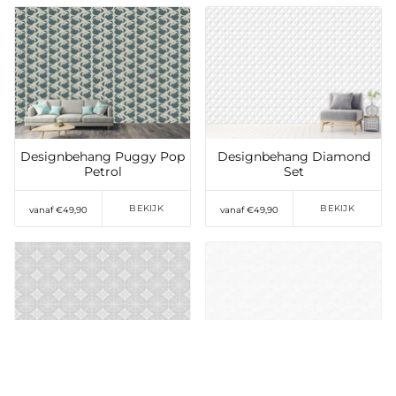
Toevoegen aan
Toevoegen aan
verlanglijst
verlanglijst
Designbehang Puggy Pop
Designbehang Diamond
Petrol
Set
BEKIJK
BEKIJK
vanaf €49,90
vanaf €49,90
Toevoegen aan
Toevoegen aan
verlanglijst
verlanglijst
Designbehang Rosetta
Designbehang Jungle