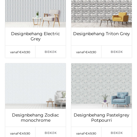
Toevoegen aan
Toevoegen aan
verlanglijst
verlanglijst
Designbehang Electric
Designbehang Triton Grey
Grey
BEKIJK
BEKIJK
vanaf €49,90
vanaf €49,90
Toevoegen aan
Toevoegen aan
verlanglijst
verlanglijst
Designbehang Zodiac
Designbehang Pastelgrey
monochrome
Potpourri
BEKIJK
BEKIJK
vanaf €49,90
vanaf €49,90