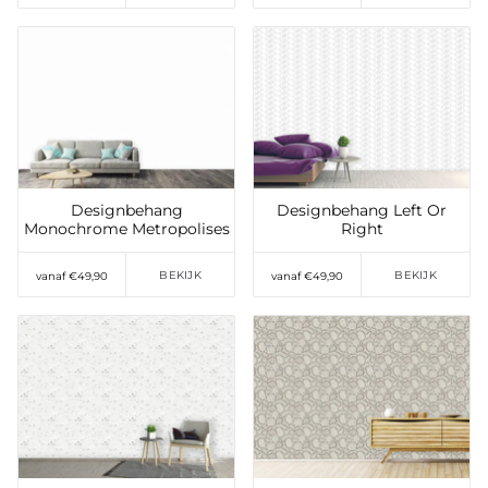
Toevoegen aan
Toevoegen aan
verlanglijst
verlanglijst
Designbehang
Designbehang Left Or
Monochrome Metropolises
Right
BEKIJK
BEKIJK
vanaf €49,90
vanaf €49,90
Toevoegen aan
Toevoegen aan
verlanglijst
verlanglijst