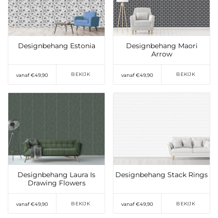
verlanglijst
verlanglijst
Designbehang Estonia
Designbehang Maori
Arrow
BEKIJK
BEKIJK
vanaf €49,90
vanaf €49,90
Toevoegen aan
Toevoegen aan
verlanglijst
verlanglijst
Designbehang Laura Is
Designbehang Stack Rings
Drawing Flowers
BEKIJK
BEKIJK
vanaf €49,90
vanaf €49,90