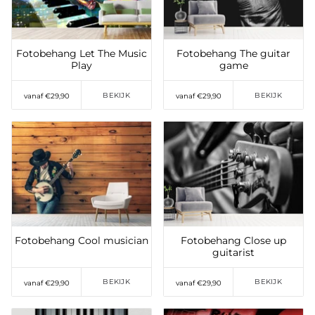
Fotobehang Let The Music
Fotobehang The guitar
Play
game
BEKIJK
BEKIJK
vanaf €29,90
vanaf €29,90
Toevoegen aan
Toevoegen aan
verlanglijst
verlanglijst
Fotobehang Cool musician
Fotobehang Close up
guitarist
BEKIJK
BEKIJK
vanaf €29,90
vanaf €29,90