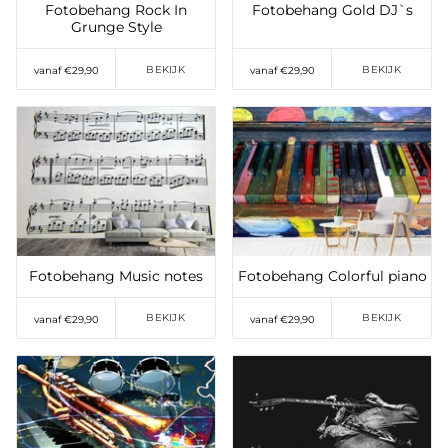
Fotobehang Rock In
Fotobehang Gold DJ`s
Grunge Style
BEKIJK
BEKIJK
vanaf €29,90
vanaf €29,90
Toevoegen aan
Toevoegen aan
verlanglijst
verlanglijst
Fotobehang Music notes
Fotobehang Colorful piano
BEKIJK
BEKIJK
vanaf €29,90
vanaf €29,90
Toevoegen aan
Toevoegen aan
verlanglijst
verlanglijst