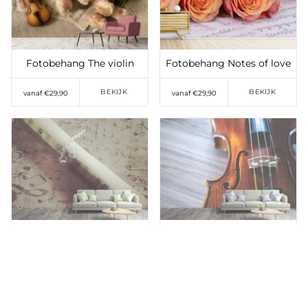
verlanglijst
verlanglijst
Fotobehang The violin
Fotobehang Notes of love
BEKIJK
BEKIJK
vanaf €29,90
vanaf €29,90
Toevoegen aan
Toevoegen aan
verlanglijst
verlanglijst
Fotobehang A tune
Fotobehang Close up
violin 2
BEKIJK
BEKIJK
vanaf €29,90
vanaf €29,90