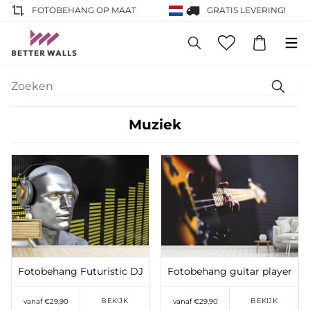
FOTOBEHANG OP MAAT
GRATIS LEVERING!
Muziek
Toevoegen aan
Toevoegen aan
verlanglijst
verlanglijst
Fotobehang Futuristic DJ
Fotobehang guitar player
BEKIJK
BEKIJK
vanaf €29,90
vanaf €29,90