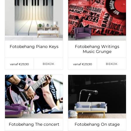
Toevoegen aan
Toevoegen aan
verlanglijst
verlanglijst
Fotobehang Piano Keys
Fotobehang Writings
Music Grunge
BEKIJK
BEKIJK
vanaf €29,90
vanaf €29,90
Toevoegen aan
Toevoegen aan
verlanglijst
verlanglijst
Fotobehang The concert
Fotobehang On stage