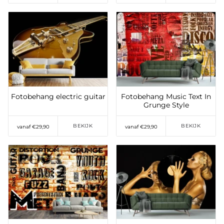
Toevoegen aan
verlanglijst
Toevoegen aan
verlanglijst
Fotobehang electric guitar
Fotobehang Music Text In
Grunge Style
BEKIJK
BEKIJK
vanaf €29,90
vanaf €29,90
Toevoegen aan
Toevoegen aan
verlanglijst
verlanglijst