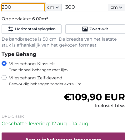
cm
cm
Oppervlakte:
6.00m²
Horizontaal spiegelen
Zwart-wit
De bandbreedte is 50 cm. De breedte van het laatste
stuk is afhankelijk van het gekozen formaat.
Type Behang
Vliesbehang Klassiek
Traditioneel behangen met lijm
Vliesbehang Zelfklevend
Eenvoudig behangen zonder extra lijm
Normale prijs
€109,90 EUR
Inclusief btw.
DPD Classic
Geschatte levering: 12 aug. - 14 aug.
Aan winkelwagen toevoegen