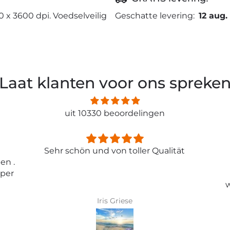
0 x 3600 dpi. Voedselveilig
Geschatte levering:
12 aug.
Laat klanten voor ons spreke
uit 10330 beoordelingen
ität
Entspricht genau meiner
Erwartungen.
Tolle Tapete , absolut
wunderschönes Bild und top
Qualität .
Karin Bader