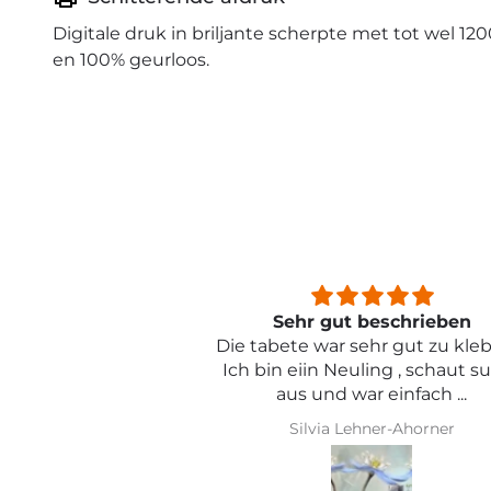
Digitale druk in briljante scherpte met tot wel 120
en 100% geurloos.
beschrieben
Sehr schön und von toller Qual
ehr gut zu kleben .
ling , schaut super
r einfach ...
hner-Ahorner
Iris Griese