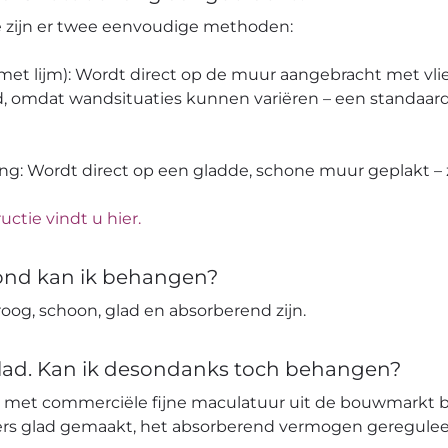
pe zijn er twee eenvoudige methoden:
 (met lijm): Wordt direct op de muur aangebracht met vli
, omdat wandsituaties kunnen variëren – een standaard
ang: Wordt direct op een gladde, schone muur geplakt – z
uctie vindt u hier.
ond kan ik behangen?
og, schoon, glad en absorberend zijn.
glad. Kan ik desondanks toch behangen?
 met commerciële fijne maculatuur uit de bouwmarkt 
ters glad gemaakt, het absorberend vermogen geregulee