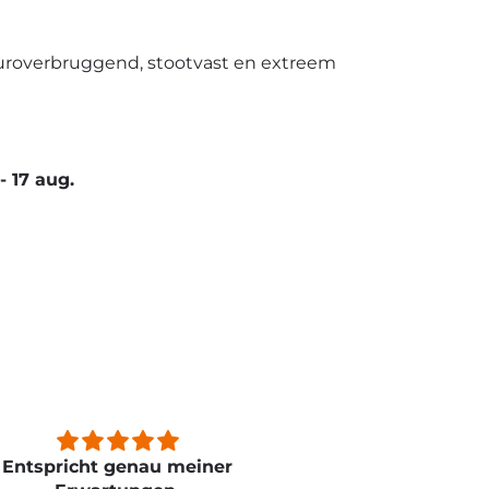
uroverbruggend, stootvast en extreem
-
17 aug.
n
Nice quality easy to apply!
Sehr gut , g