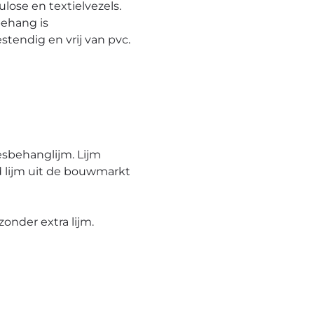
ulose en textielvezels.
behang is
tendig en vrij van pvc.
esbehanglijm. Lijm
 lijm uit de bouwmarkt
onder extra lijm.