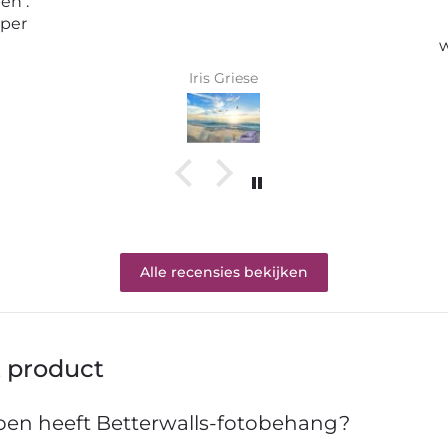
Erwartungen.
Tolle Tapete , absolut
wunderschönes Bild und top
Qualität .
Karin Bader
Alle recensies bekijken
t product
en heeft Betterwalls-fotobehang?