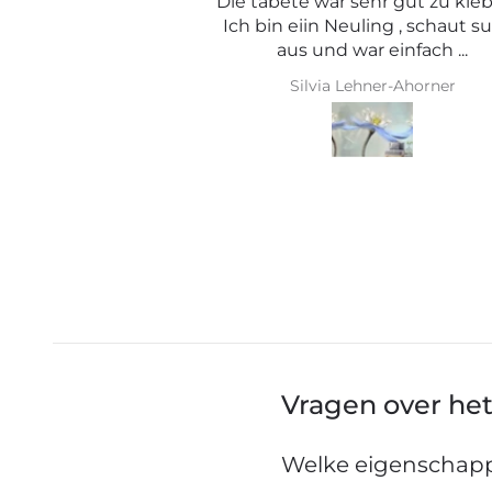
ehr gut zu kleben .
ling , schaut super
r einfach ...
hner-Ahorner
Iris Griese
Vragen over he
Welke eigenschapp