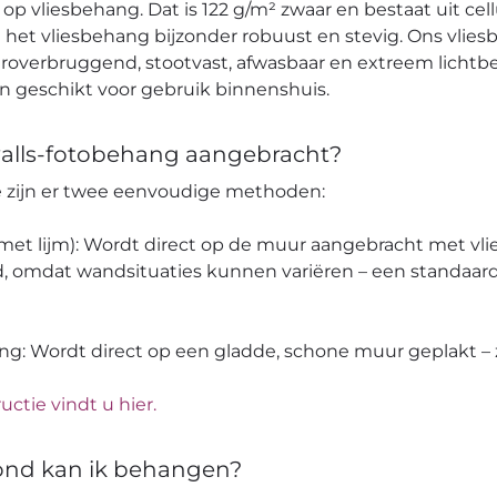
op vliesbehang. Dat is 122 g/m² zwaar en bestaat uit cell
et vliesbehang bijzonder robuust en stevig. Ons vlies
verbruggend, stootvast, afwasbaar en extreem lichtbes
en geschikt voor gebruik binnenshuis.
alls-fotobehang aangebracht?
pe zijn er twee eenvoudige methoden:
 (met lijm): Wordt direct op de muur aangebracht met vli
, omdat wandsituaties kunnen variëren – een standaard
ang: Wordt direct op een gladde, schone muur geplakt – z
uctie vindt u hier.
ond kan ik behangen?