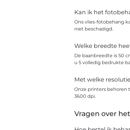
Kan ik het fotobe
Ons vlies-fotobehang k
niet beschadigd.
Welke breedte hee
De baanbreedte is 50 c
u 5 volledig bedrukte 
Met welke resolut
Onze printers behoren 
3600 dpi.
Vragen over het
Hoe bestel ik beh