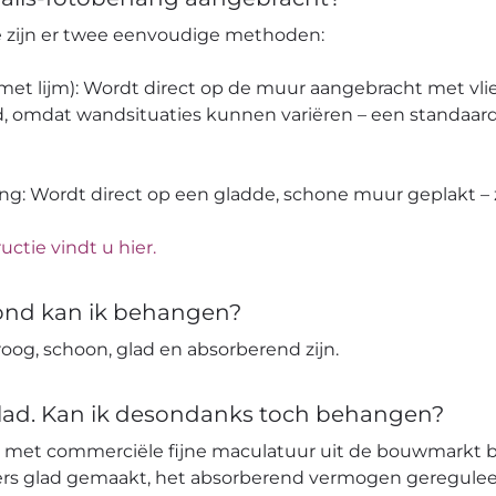
pe zijn er twee eenvoudige methoden:
 (met lijm): Wordt direct op de muur aangebracht met vli
, omdat wandsituaties kunnen variëren – een standaard
ang: Wordt direct op een gladde, schone muur geplakt – z
uctie vindt u hier.
ond kan ik behangen?
og, schoon, glad en absorberend zijn.
glad. Kan ik desondanks toch behangen?
 met commerciële fijne maculatuur uit de bouwmarkt 
ters glad gemaakt, het absorberend vermogen geregulee