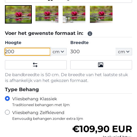
Voer het gewenste formaat in:
Hoogte
Breedte
cm
cm
De bandbreedte is 50 cm. De breedte van het laatste stuk
is afhankelijk van het gekozen formaat.
Type Behang
Vliesbehang Klassiek
Traditioneel behangen met lijm
Vliesbehang Zelfklevend
Eenvoudig behangen zonder extra lijm
Normale prijs
€109,90 EUR