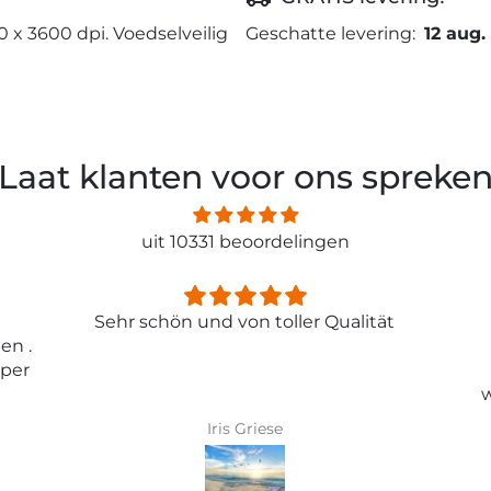
0 x 3600 dpi. Voedselveilig
Geschatte levering:
12 aug.
Laat klanten voor ons spreke
uit 10331 beoordelingen
ität
Entspricht genau meiner
Erwartungen.
Tolle Tapete , absolut
wunderschönes Bild und top
Qualität .
Karin Bader