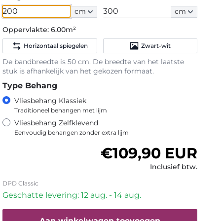
cm
cm
Oppervlakte:
6.00m²
Horizontaal spiegelen
Zwart-wit
De bandbreedte is 50 cm. De breedte van het laatste
stuk is afhankelijk van het gekozen formaat.
Type Behang
Vliesbehang Klassiek
Traditioneel behangen met lijm
Vliesbehang Zelfklevend
Eenvoudig behangen zonder extra lijm
Normale prijs
€109,90 EUR
Inclusief btw.
DPD Classic
Geschatte levering: 12 aug. - 14 aug.
Aan winkelwagen toevoegen