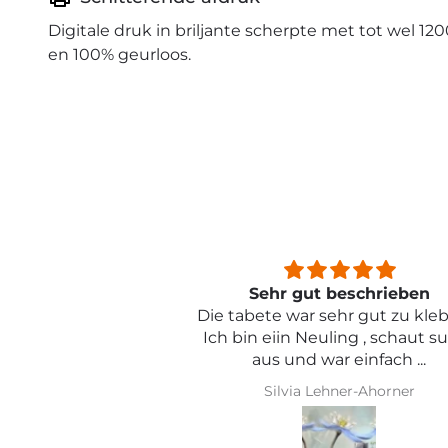
Digitale druk in briljante scherpte met tot wel 120
en 100% geurloos.
beschrieben
Sehr schön und von toller Qual
ehr gut zu kleben .
ling , schaut super
r einfach ...
hner-Ahorner
Iris Griese