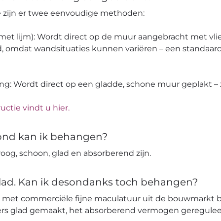
pe zijn er twee eenvoudige methoden:
 (met lijm): Wordt direct op de muur aangebracht met vli
, omdat wandsituaties kunnen variëren – een standaard
ang: Wordt direct op een gladde, schone muur geplakt – z
uctie vindt u hier.
ond kan ik behangen?
og, schoon, glad en absorberend zijn.
glad. Kan ik desondanks toch behangen?
 met commerciële fijne maculatuur uit de bouwmarkt 
ters glad gemaakt, het absorberend vermogen geregulee