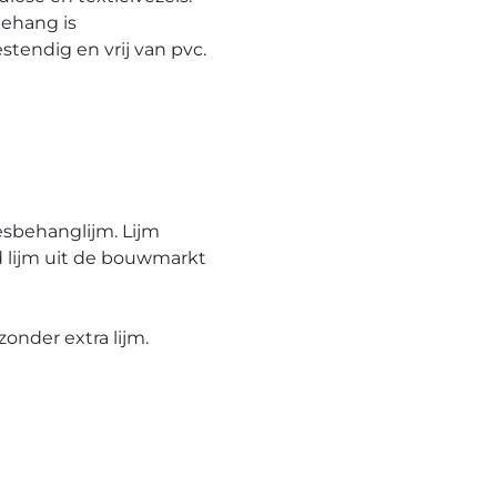
behang is
tendig en vrij van pvc.
esbehanglijm. Lijm
 lijm uit de bouwmarkt
onder extra lijm.