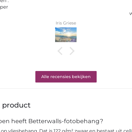
Erwartungen.
Tolle Tapete , absolut
wunderschönes Bild und top
Qualität .
Karin Bader
Alle recensies bekijken
t product
en heeft Betterwalls-fotobehang?
op vliesbehang. Dat is 122 g/m² zwaar en bestaat uit cell