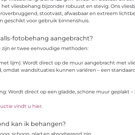
et vliesbehang bijzonder robuust en stevig. Ons vlies
verbruggend, stootvast, afwasbaar en extreem lichtbes
en geschikt voor gebruik binnenshuis.
alls-fotobehang aangebracht?
pe zijn er twee eenvoudige methoden:
 (met lijm): Wordt direct op de muur aangebracht met vli
, omdat wandsituaties kunnen variëren – een standaard
ang: Wordt direct op een gladde, schone muur geplakt – z
uctie vindt u hier.
ond kan ik behangen?
og, schoon, glad en absorberend zijn.