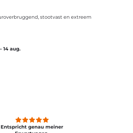
uroverbruggend, stootvast en extreem
-
14 aug.
n
Nice quality easy to apply!
Sehr gut , g