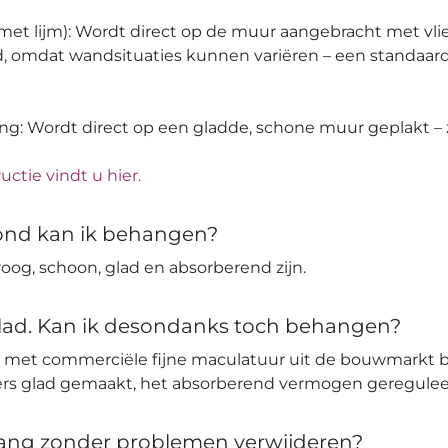
 (met lijm): Wordt direct op de muur aangebracht met vli
, omdat wandsituaties kunnen variëren – een standaard
ang: Wordt direct op een gladde, schone muur geplakt – z
uctie vindt u hier.
ond kan ik behangen?
og, schoon, glad en absorberend zijn.
glad. Kan ik desondanks toch behangen?
 met commerciële fijne maculatuur uit de bouwmarkt 
ters glad gemaakt, het absorberend vermogen geregulee
hang zonder problemen verwijderen?