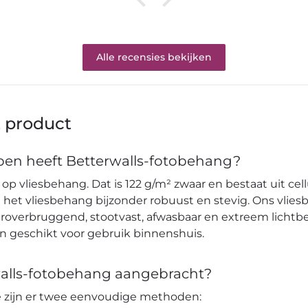
Alle recensies bekijken
t product
en heeft Betterwalls-fotobehang?
op vliesbehang. Dat is 122 g/m² zwaar en bestaat uit cell
et vliesbehang bijzonder robuust en stevig. Ons vlies
verbruggend, stootvast, afwasbaar en extreem lichtbes
en geschikt voor gebruik binnenshuis.
alls-fotobehang aangebracht?
pe zijn er twee eenvoudige methoden: