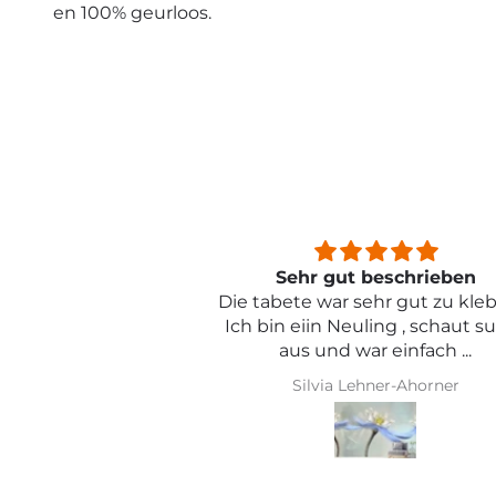
en 100% geurloos.
beschrieben
Sehr schön und von toller Qual
ehr gut zu kleben .
ling , schaut super
r einfach ...
hner-Ahorner
Iris Griese