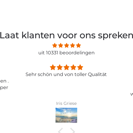
Laat klanten voor ons spreke
uit 10331 beoordelingen
ität
Entspricht genau meiner
Erwartungen.
Tolle Tapete , absolut
wunderschönes Bild und top
Qualität .
Karin Bader