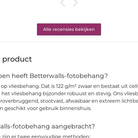
Alle recensies bekijken
t product
en heeft Betterwalls-fotobehang?
op vliesbehang. Dat is 122 g/m² zwaar en bestaat uit cell
et vliesbehang bijzonder robuust en stevig. Ons vlies
verbruggend, stootvast, afwasbaar en extreem lichtbes
en geschikt voor gebruik binnenshuis.
alls-fotobehang aangebracht?
pe zijn er twee eenvoudige methoden: