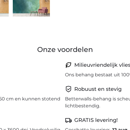
Onze voordelen
Milieuvriendelijk vli
Ons behang bestaat uit 100
Robuust en stevig
50 cm en kunnen stotend
Betterwalls-behang is sche
lichtbestendig.
GRATIS levering!
0 x 3600 dpi. Voedselveilig
Geschatte levering:
12 aug.