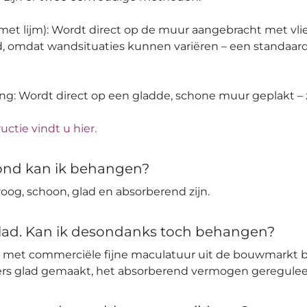
 (met lijm): Wordt direct op de muur aangebracht met vli
, omdat wandsituaties kunnen variëren – een standaard
ang: Wordt direct op een gladde, schone muur geplakt – z
uctie vindt u hier.
ond kan ik behangen?
og, schoon, glad en absorberend zijn.
glad. Kan ik desondanks toch behangen?
 met commerciële fijne maculatuur uit de bouwmarkt 
ters glad gemaakt, het absorberend vermogen geregulee