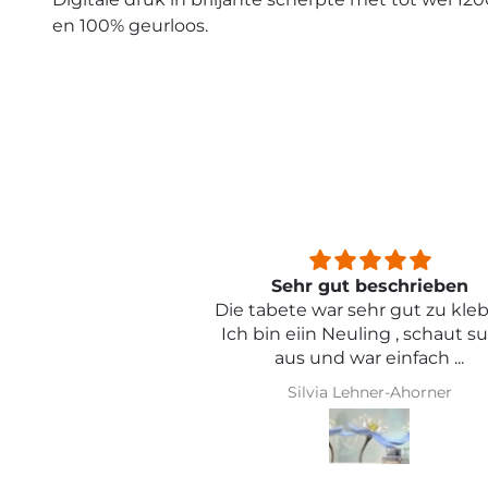
en 100% geurloos.
beschrieben
Sehr schön und von toller Qual
ehr gut zu kleben .
ling , schaut super
r einfach ...
hner-Ahorner
Iris Griese