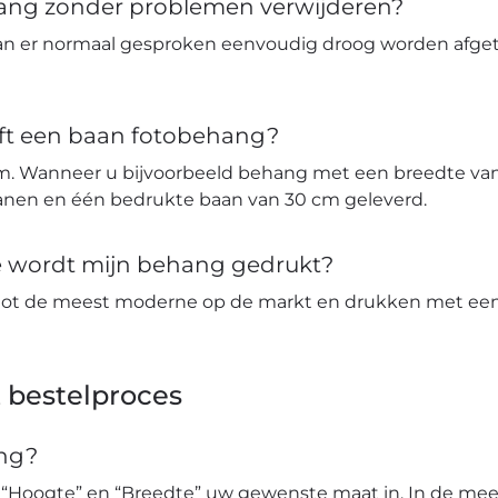
hang zonder problemen verwijderen?
an er normaal gesproken eenvoudig droog worden afge
ft een baan fotobehang?
m. Wanneer u bijvoorbeeld behang met een breedte van 
banen en één bedrukte baan van 30 cm geleverd.
ie wordt mijn behang gedrukt?
tot de meest moderne op de markt en drukken met een 
 bestelproces
ang?
 “Hoogte” en “Breedte” uw gewenste maat in. In de mees