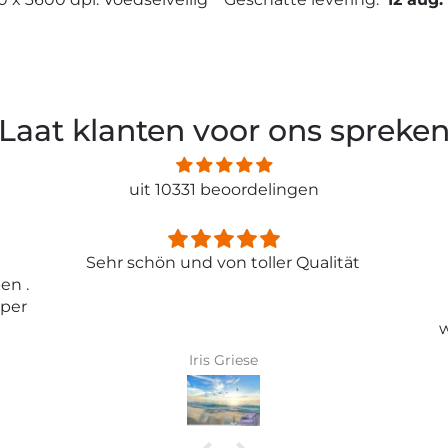
Laat klanten voor ons spreke
uit 10331 beoordelingen
ität
Entspricht genau meiner
Erwartungen.
Tolle Tapete , absolut
wunderschönes Bild und top
Qualität .
Karin Bader